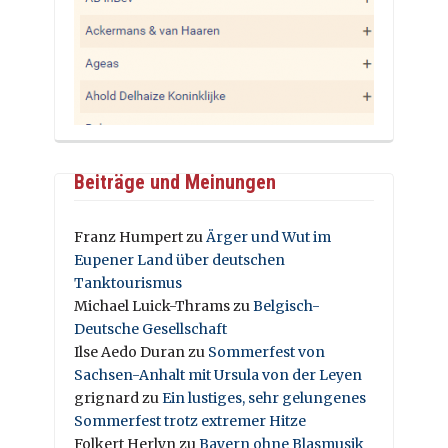
Beiträge und Meinungen
Franz Humpert
zu
Ärger und Wut im
Eupener Land über deutschen
Tanktourismus
Michael Luick-Thrams
zu
Belgisch-
Deutsche Gesellschaft
Ilse Aedo Duran
zu
Sommerfest von
Sachsen-Anhalt mit Ursula von der Leyen
grignard
zu
Ein lustiges, sehr gelungenes
Sommerfest trotz extremer Hitze
Folkert Herlyn
zu
Bayern ohne Blasmusik