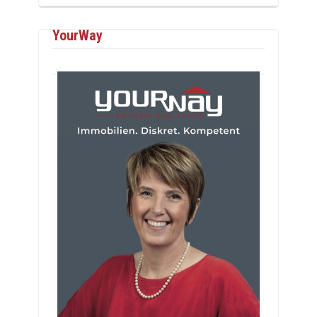
YourWay