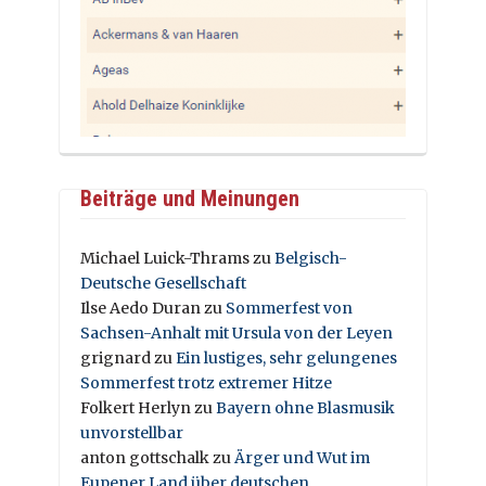
Beiträge und Meinungen
Michael Luick-Thrams
zu
Belgisch-
Deutsche Gesellschaft
Ilse Aedo Duran
zu
Sommerfest von
Sachsen-Anhalt mit Ursula von der Leyen
grignard
zu
Ein lustiges, sehr gelungenes
Sommerfest trotz extremer Hitze
Folkert Herlyn
zu
Bayern ohne Blasmusik
unvorstellbar
anton gottschalk
zu
Ärger und Wut im
Eupener Land über deutschen