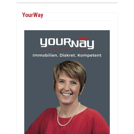
YourWay