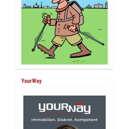
YourWay