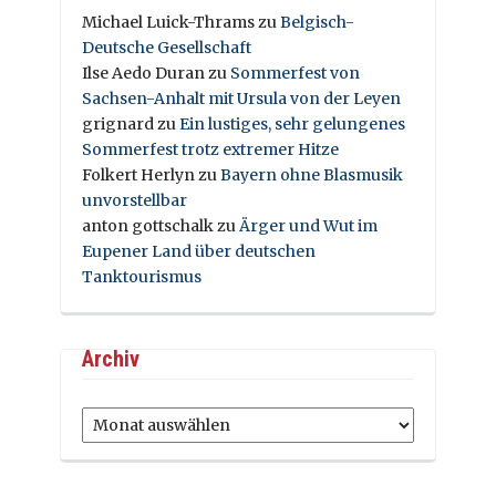
Michael Luick-Thrams
zu
Belgisch-
Deutsche Gesellschaft
Ilse Aedo Duran
zu
Sommerfest von
Sachsen-Anhalt mit Ursula von der Leyen
grignard
zu
Ein lustiges, sehr gelungenes
Sommerfest trotz extremer Hitze
Folkert Herlyn
zu
Bayern ohne Blasmusik
unvorstellbar
anton gottschalk
zu
Ärger und Wut im
Eupener Land über deutschen
Tanktourismus
Archiv
Archiv