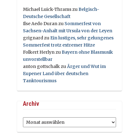
Michael Luick-Thrams
zu
Belgisch-
Deutsche Gesellschaft
Ilse Aedo Duran
zu
Sommerfest von
Sachsen-Anhalt mit Ursula von der Leyen
grignard
zu
Ein lustiges, sehr gelungenes
Sommerfest trotz extremer Hitze
Folkert Herlyn
zu
Bayern ohne Blasmusik
unvorstellbar
anton gottschalk
zu
Ärger und Wut im
Eupener Land über deutschen
Tanktourismus
Archiv
Archiv