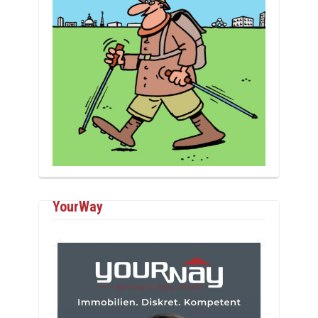
YourWay