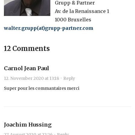
Grupp & Partner
Av. de la Renaissance 1
1000 Bruxelles
walter.grupp(at)grupp-partner.com
12 Comments
Carnol Jean Paul
12. November 2020 at 13:18
·
Reply
Super pour les commantaires merci
Joachim Hussing
27. August 2020 at 22:26
·
Reply