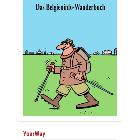
YourWay