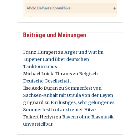
Beiträge und Meinungen
Franz Humpert
zu
Ärger und Wut im
Eupener Land über deutschen
Tanktourismus
Michael Luick-Thrams
zu
Belgisch-
Deutsche Gesellschaft
Ilse Aedo Duran
zu
Sommerfest von
Sachsen-Anhalt mit Ursula von der Leyen
grignard
zu
Ein lustiges, sehr gelungenes
Sommerfest trotz extremer Hitze
Folkert Herlyn
zu
Bayern ohne Blasmusik
unvorstellbar