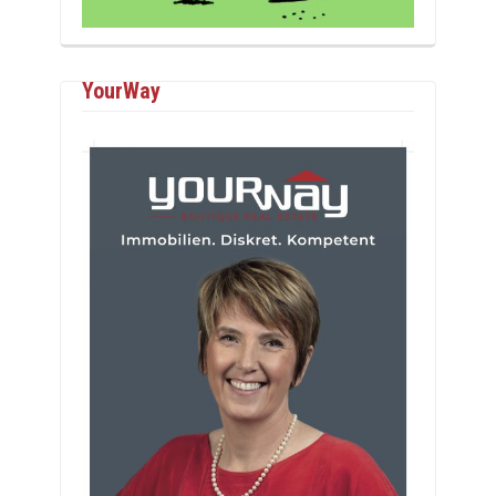
YourWay