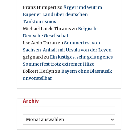
Franz Humpert
zu
Ärger und Wut im
Eupener Land über deutschen
Tanktourismus
Michael Luick-Thrams
zu
Belgisch-
Deutsche Gesellschaft
Ilse Aedo Duran
zu
Sommerfest von
Sachsen-Anhalt mit Ursula von der Leyen
grignard
zu
Ein lustiges, sehr gelungenes
Sommerfest trotz extremer Hitze
Folkert Herlyn
zu
Bayern ohne Blasmusik
unvorstellbar
Archiv
Archiv