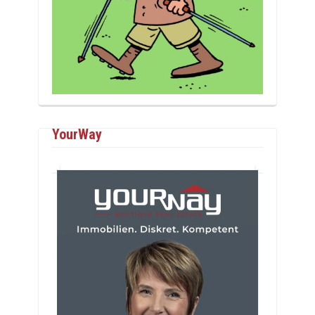
YourWay