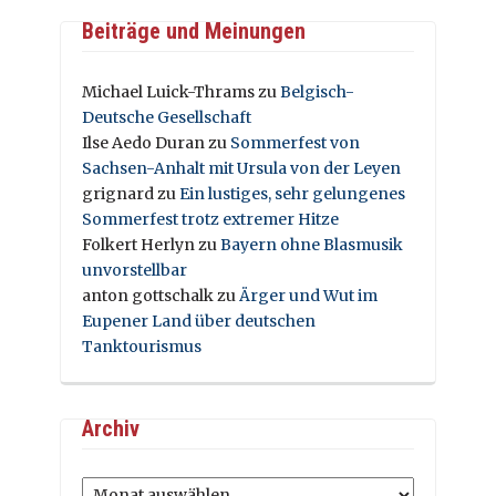
Beiträge und Meinungen
Michael Luick-Thrams
zu
Belgisch-
Deutsche Gesellschaft
Ilse Aedo Duran
zu
Sommerfest von
Sachsen-Anhalt mit Ursula von der Leyen
grignard
zu
Ein lustiges, sehr gelungenes
Sommerfest trotz extremer Hitze
Folkert Herlyn
zu
Bayern ohne Blasmusik
unvorstellbar
anton gottschalk
zu
Ärger und Wut im
Eupener Land über deutschen
Tanktourismus
Archiv
Archiv