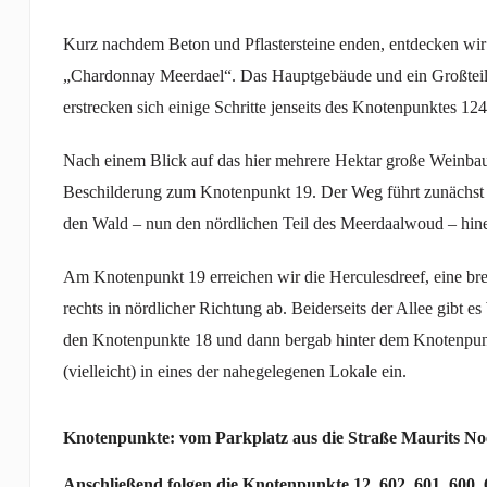
Kurz nachdem Beton und Pflastersteine enden, entdecken wi
„Chardonnay Meerdael“. Das Hauptgebäude und ein Großteil
erstrecken sich einige Schritte jenseits des Knotenpunktes 
Nach einem Blick auf das hier mehrere Hektar große Weinba
Beschilderung zum Knotenpunkt 19. Der Weg führt zunächst 
den Wald – nun den nördlichen Teil des Meerdaalwoud – hine
Am Knotenpunkt 19 erreichen wir die Herculesdreef, eine bre
rechts in nördlicher Richtung ab. Beiderseits der Allee gibt
den Knotenpunkte 18 und dann bergab hinter dem Knotenpu
(vielleicht) in eines der nahegelegenen Lokale ein.
Knotenpunkte: vom Parkplatz aus die Straße Maurits N
Anschließend folgen die Knotenpunkte 12, 602, 601, 600, 