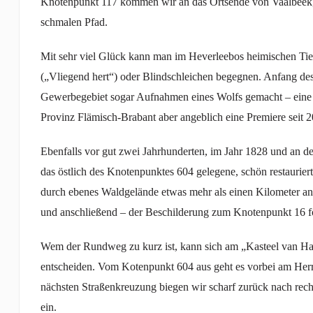
Knotenpunkt 117 kommen wir an das Ortsende von Vaalbeek
schmalen Pfad.
Mit sehr viel Glück kann man im Heverleebos heimischen Tier
(„Vliegend hert“) oder Blindschleichen begegnen. Anfang des
Gewerbegebiet sogar Aufnahmen eines Wolfs gemacht – eine in
Provinz Flämisch-Brabant aber angeblich eine Premiere seit 2
Ebenfalls vor gut zwei Jahrhunderten, im Jahr 1828 und an der 
das östlich des Knotenpunktes 604 gelegene, schön restaurier
durch ebenes Waldgelände etwas mehr als einen Kilometer 
und anschließend – der Beschilderung zum Knotenpunkt 16 
Wem der Rundweg zu kurz ist, kann sich am „Kasteel van Harc
entscheiden. Vom Kotenpunkt 604 aus geht es vorbei am Herre
nächsten Straßenkreuzung biegen wir scharf zurück nach rec
ein.