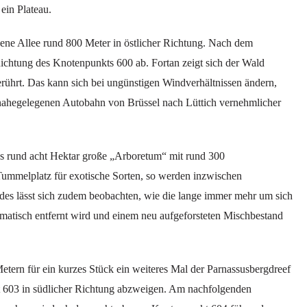
ein Plateau.
dene Allee rund 800 Meter in östlicher Richtung. Nach dem
chtung des Knotenpunkts 600 ab. Fortan zeigt sich der Wald
erührt. Das kann sich bei ungünstigen Windverhältnissen ändern,
ahegelegenen Autobahn von Brüssel nach Lüttich vernehmlicher
das rund acht Hektar große „Arboretum“ mit rund 300
Tummelplatz für exotische Sorten, so werden inzwischen
des lässt sich zudem beobachten, wie die lange immer mehr um sich
matisch entfernt wird und einem neu aufgeforsteten Mischbestand
tern für ein kurzes Stück ein weiteres Mal der Parnassusbergdreef
t 603 in südlicher Richtung abzweigen. Am nachfolgenden