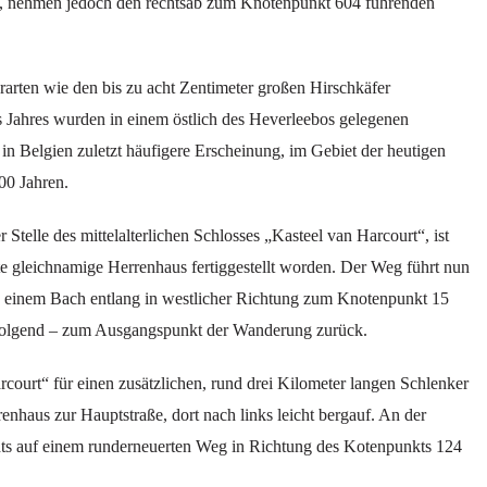
, nehmen jedoch den rechtsab zum Knotenpunkt 604 führenden
arten wie den bis zu acht Zentimeter großen Hirschkäfer
 Jahres wurden in einem östlich des Heverleebos gelegenen
 Belgien zuletzt häufigere Erscheinung, im Gebiet der heutigen
00 Jahren.
Stelle des mittelalterlichen Schlosses „Kasteel van Harcourt“, ist
te gleichnamige Herrenhaus fertiggestellt worden. Der Weg führt nun
an einem Bach
entlang
in westlicher Richtung zum Knotenpunkt 15
folgend – zum Ausgangspunkt der Wanderung zurück.
ourt“ für einen zusätzlichen, rund drei Kilometer langen Schlenker
nhaus zur Hauptstraße, dort nach links leicht bergauf. An der
hts auf einem runderneuerten Weg in Richtung des Kotenpunkts 124