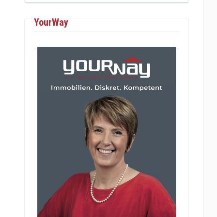
YourWay