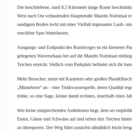
Die beschriebene, rund 8,5 Kilometer lange Route beschränkt
West nach Ost verlaufenden Hauptstraße Maurits Noëstraat e
sandigem Boden lockt mit einer Vielfalt imposanter Laub- u
unschöne Spur hinterlassen.
Ausgangs- und Endpunkt des Rundweges ist ein kleinerer Par
gelegenen Waversebaan her auf die Maurits Noëstraat einbie
Teichen erreicht. Südlich vom Parkplatz befindet sich die b
Mehr Besucher, meist mit Kanistern oder großen Plastikflasch
„Minnebron“ an – eine Trinkwasserquelle, deren Qualität r
trinke, so eine Sage, könne damit rechnen, innerhalb eines Ja
Wer keine entsprechenden Ambitionen hegt, dem sei empfohle
Enten, Gänse und Schwäne auf und neben den Teichen hinter s
zu überqueren. Der Weg führt zunächst allmählich leicht be