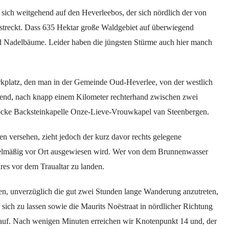
 sich weitgehend auf den Heverleebos, der sich nördlich der von
rstreckt. Dass 635 Hektar große Waldgebiet auf überwiegend
nd Nadelbäume. Leider haben die jüngsten Stürme auch hier manch
kplatz, den man in der Gemeinde Oud-Heverlee, von der westlich
gend, nach knapp einem Kilometer rechterhand zwischen zwei
arocke Backsteinkapelle Onze-Lieve-Vrouwkapel van Steenbergen.
en versehen, zieht jedoch der kurz davor rechts gelegene
egelmäßig vor Ort ausgewiesen wird. Wer von dem Brunnenwasser
hres vor dem Traualtar zu landen.
n, unverzüglich die gut zwei Stunden lange Wanderung anzutreten,
ich zu lassen sowie die Maurits Noëstraat in nördlicher Richtung
rgauf. Nach wenigen Minuten erreichen wir Knotenpunkt 14 und, der