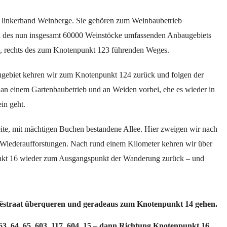
r linkerhand Weinberge. Sie gehören zum Weinbaubetrieb
 des nun insgesamt 60000 Weinstöcke umfassenden Anbaugebiets
124, rechts des zum Knotenpunkt 123 führenden Weges.
ugebiet kehren wir zum Knotenpunkt 124 zurück und folgen der
an einem Gartenbaubetrieb und an Weiden vorbei, ehe es wieder in
in geht.
ite, mit mächtigen Buchen bestandene Allee. Hier zweigen wir nach
 es Wiederaufforstungen. Nach rund einem Kilometer kehren wir über
nkt 16 wieder zum Ausgangspunkt der Wanderung zurück – und
oëstraat überqueren und geradeaus zum Knotenpunkt 14 gehen.
63, 64, 65, 603, 117, 604, 15 – dann Richtung Knotenpunkt 16