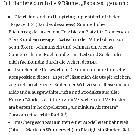
Ich flaniere durch die 9 Räume, „Espaces“ genannt:
Gleich hinter dam Haupteingang entdecke ich den
„Espace BD“ (Bandes dessinées). Zimmerhohe
Bücherregale aus edlem Holz bieten Platz für Comics von
A bis Z und ein riesiger Esstisch in der Mitte lädt ein zum
Schmökern, Schmunzeln und Schmatzen. Nicolas,
Comicfreak und Buchhändler mit Leib und Seele, führt
mich fachkundig durch die Welten des BD.
Daneben die Reisewelten: Die innenarchitektonische
Komposition dieses „Espace“ lässt mich die Utopie erleben,
zugleich an allen vier Enden der Welt zu sein: Reisebücher,
Bildbände, ausgewählte Düfte und Produkte aus aller
Herren Länder verführen zum Verweilen und Verkosten –
am besten im hochpolierten „Aluminium Airstream“
Caravan (eine echte Rarität!).
Im Obergeschoss inmitten einer Modelleisenbahnwelt
(Juhu! – Märklins Wunderwelt) im Plexiglasfußboden lädt