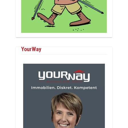
YourWay