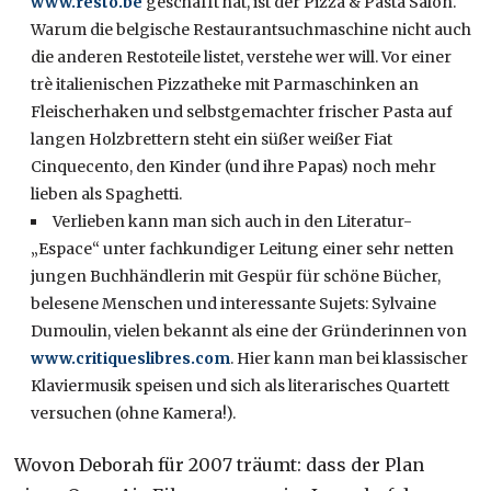
www.resto.be
geschafft hat, ist der Pizza & Pasta Salon.
Warum die belgische Restaurantsuchmaschine nicht auch
die anderen Restoteile listet, verstehe wer will. Vor einer
trè italienischen Pizzatheke mit Parmaschinken an
Fleischerhaken und selbstgemachter frischer Pasta auf
langen Holzbrettern steht ein süßer weißer Fiat
Cinquecento, den Kinder (und ihre Papas) noch mehr
lieben als Spaghetti.
Verlieben kann man sich auch in den Literatur-
„Espace“ unter fachkundiger Leitung einer sehr netten
jungen Buchhändlerin mit Gespür für schöne Bücher,
belesene Menschen und interessante Sujets: Sylvaine
Dumoulin, vielen bekannt als eine der Gründerinnen von
www.critiqueslibres.com
. Hier kann man bei klassischer
Klaviermusik speisen und sich als literarisches Quartett
versuchen (ohne Kamera!).
Wovon Deborah für 2007 träumt: dass der Plan