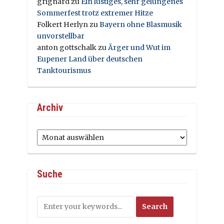
grignard
zu
Ein lustiges, sehr gelungenes
Sommerfest trotz extremer Hitze
Folkert Herlyn
zu
Bayern ohne Blasmusik
unvorstellbar
anton gottschalk
zu
Ärger und Wut im
Eupener Land über deutschen
Tanktourismus
Archiv
Archiv
Suche