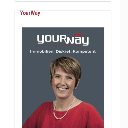
YourWay