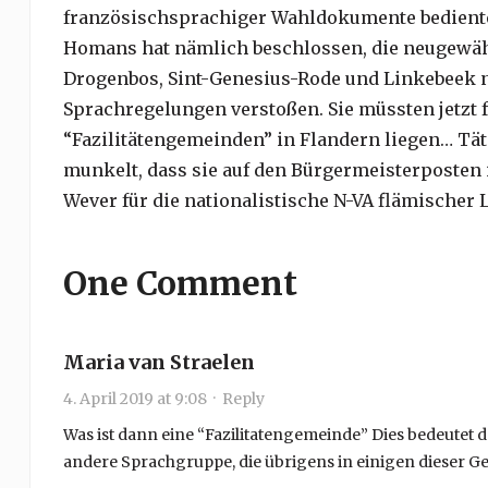
französischsprachiger Wahldokumente bedienten,
Homans hat nämlich beschlossen, die neugewä
Drogenbos, Sint-Genesius-Rode und Linkebeek ni
Sprachregelungen verstoßen. Sie müssten jetzt fü
“Fazilitätengemeinden” in Flandern liegen… Tätä, 
munkelt, dass sie auf den Bürgermeisterposten 
Wever für die nationalistische N-VA flämischer 
One Comment
Maria van Straelen
4. April 2019 at 9:08
·
Reply
Was ist dann eine “Fazilitatengemeinde” Dies bedeutet d
andere Sprachgruppe, die übrigens in einigen dieser Gem