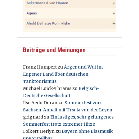
Beiträge und Meinungen
Franz Humpert
zu
Ärger und Wut im
Eupener Land über deutschen
Tanktourismus
Michael Luick-Thrams
zu
Belgisch-
Deutsche Gesellschaft
Ilse Aedo Duran
zu
Sommerfest von
Sachsen-Anhalt mit Ursula von der Leyen
grignard
zu
Ein lustiges, sehr gelungenes
Sommerfest trotz extremer Hitze
Folkert Herlyn
zu
Bayern ohne Blasmusik
unvorstellbar