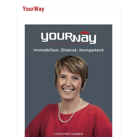
YourWay