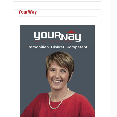
YourWay