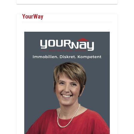
YourWay