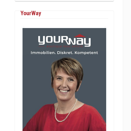
YourWay