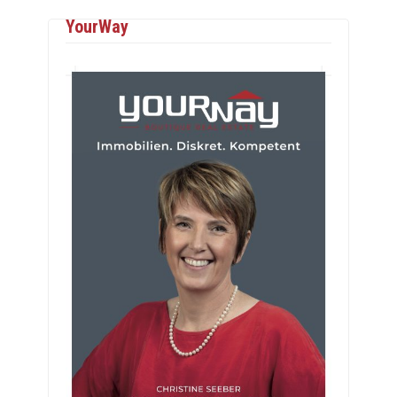
YourWay