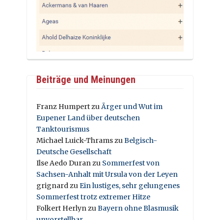
Beiträge und Meinungen
Franz Humpert
zu
Ärger und Wut im
Eupener Land über deutschen
Tanktourismus
Michael Luick-Thrams
zu
Belgisch-
Deutsche Gesellschaft
Ilse Aedo Duran
zu
Sommerfest von
Sachsen-Anhalt mit Ursula von der Leyen
grignard
zu
Ein lustiges, sehr gelungenes
Sommerfest trotz extremer Hitze
Folkert Herlyn
zu
Bayern ohne Blasmusik
unvorstellbar