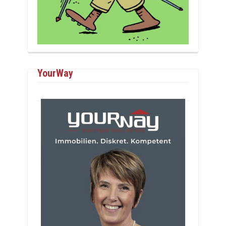
YourWay