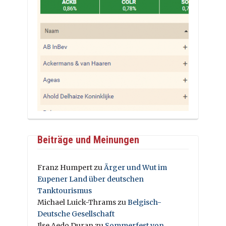
Beiträge und Meinungen
Franz Humpert
zu
Ärger und Wut im
Eupener Land über deutschen
Tanktourismus
Michael Luick-Thrams
zu
Belgisch-
Deutsche Gesellschaft
Ilse Aedo Duran
zu
Sommerfest von