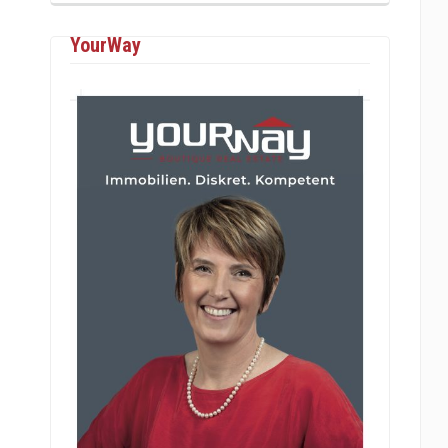
YourWay