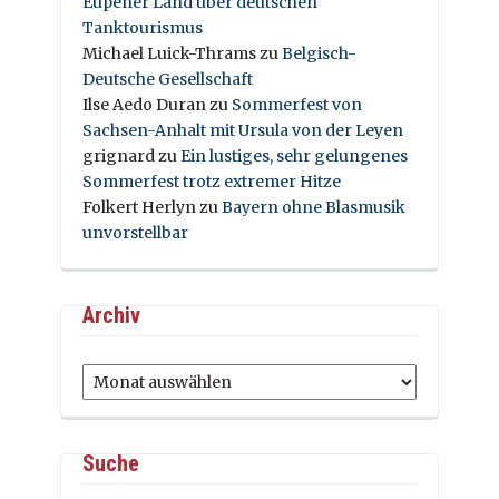
Eupener Land über deutschen
Tanktourismus
Michael Luick-Thrams
zu
Belgisch-
Deutsche Gesellschaft
Ilse Aedo Duran
zu
Sommerfest von
Sachsen-Anhalt mit Ursula von der Leyen
grignard
zu
Ein lustiges, sehr gelungenes
Sommerfest trotz extremer Hitze
Folkert Herlyn
zu
Bayern ohne Blasmusik
unvorstellbar
Archiv
Archiv
Suche