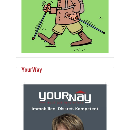
YourWay