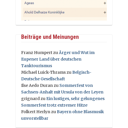
Beiträge und Meinungen
Franz Humpert
zu
Ärger und Wut im
Eupener Land über deutschen
Tanktourismus
Michael Luick-Thrams
zu
Belgisch-
Deutsche Gesellschaft
Ilse Aedo Duran
zu
Sommerfest von
Sachsen-Anhalt mit Ursula von der Leyen
grignard
zu
Ein lustiges, sehr gelungenes
Sommerfest trotz extremer Hitze
Folkert Herlyn
zu
Bayern ohne Blasmusik
unvorstellbar