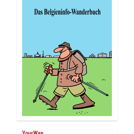
YourWay