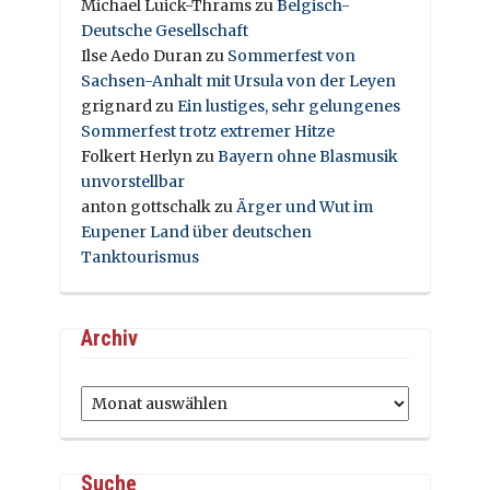
Michael Luick-Thrams
zu
Belgisch-
Deutsche Gesellschaft
Ilse Aedo Duran
zu
Sommerfest von
Sachsen-Anhalt mit Ursula von der Leyen
grignard
zu
Ein lustiges, sehr gelungenes
Sommerfest trotz extremer Hitze
Folkert Herlyn
zu
Bayern ohne Blasmusik
unvorstellbar
anton gottschalk
zu
Ärger und Wut im
Eupener Land über deutschen
Tanktourismus
Archiv
Archiv
Suche