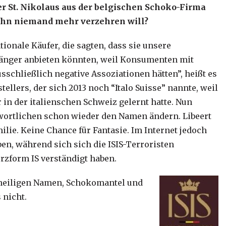
er St. Nikolaus aus der belgischen Schoko-Firma
 ihn niemand mehr verzehren will?
ionale Käufer, die sagten, dass sie unsere
länger anbieten könnten, weil Konsumenten mit
chließlich negative Assoziationen hätten”, heißt es
tellers, der sich 2013 noch “Italo Suisse” nannte, weil
in der italienschen Schweiz gelernt hatte. Nun
wortlichen schon wieder den Namen ändern. Libeert
ilie. Keine Chance für Fantasie. Im Internet jedoch
n, während sich sich die ISIS-Terroristen
urzform IS verständigt haben.
n heiligen Namen, Schokomantel und
 nicht.