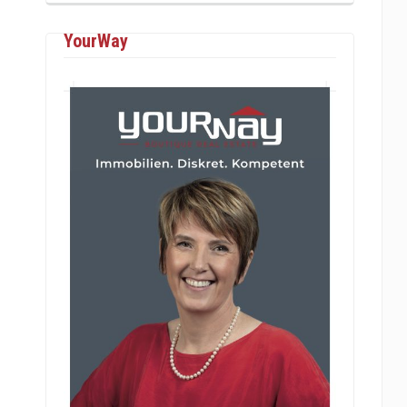
YourWay