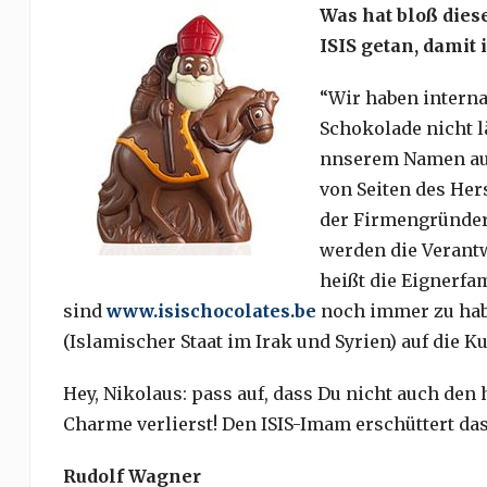
Was hat bloß dies
ISIS getan, damit
“Wir haben internat
Schokolade nicht 
nnserem Namen auss
von Seiten des Hers
der Firmengründer 
werden die Verant
heißt die Eignerfam
sind
www.isischocolates.be
noch immer zu habe
(Islamischer Staat im Irak und Syrien) auf die K
Hey, Nikolaus: pass auf, dass Du nicht auch de
Charme verlierst! Den ISIS-Imam erschüttert das
Rudolf Wagner