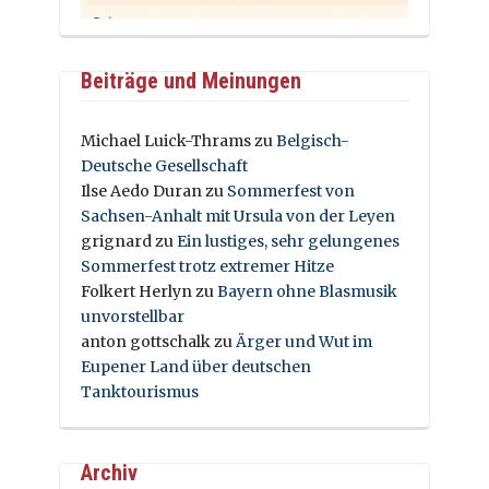
Beiträge und Meinungen
Michael Luick-Thrams
zu
Belgisch-
Deutsche Gesellschaft
Ilse Aedo Duran
zu
Sommerfest von
Sachsen-Anhalt mit Ursula von der Leyen
grignard
zu
Ein lustiges, sehr gelungenes
Sommerfest trotz extremer Hitze
Folkert Herlyn
zu
Bayern ohne Blasmusik
unvorstellbar
anton gottschalk
zu
Ärger und Wut im
Eupener Land über deutschen
Tanktourismus
Archiv