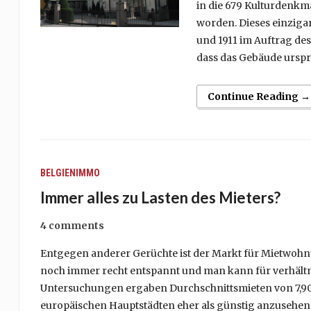
in die 679 Kulturdenk
worden. Dieses einziga
und 1911 im Auftrag de
dass das Gebäude urspr
Continue Reading →
BELGIENIMMO
Immer alles zu Lasten des Mieters?
4 comments
Entgegen anderer Gerüchte ist der Markt für Mietwohnu
noch immer recht entspannt und man kann für verhält
Untersuchungen ergaben Durchschnittsmieten von 7,90
europäischen Hauptstädten eher als günstig anzusehen i