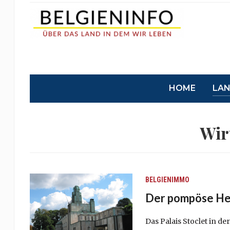
HOME
LA
Wir
BELGIENIMMO
Der pompöse Her
Das Palais Stoclet in d