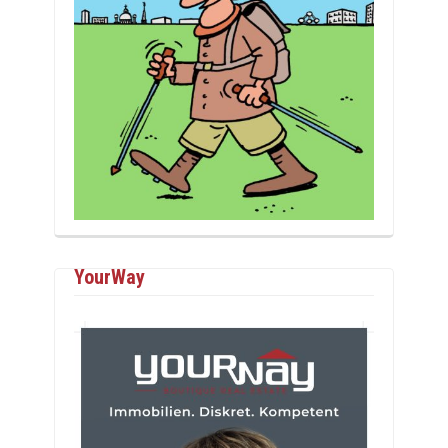
YourWay