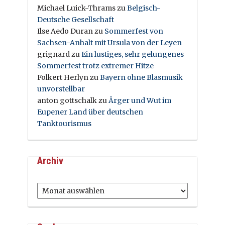
Michael Luick-Thrams
zu
Belgisch-
Deutsche Gesellschaft
Ilse Aedo Duran
zu
Sommerfest von
Sachsen-Anhalt mit Ursula von der Leyen
grignard
zu
Ein lustiges, sehr gelungenes
Sommerfest trotz extremer Hitze
Folkert Herlyn
zu
Bayern ohne Blasmusik
unvorstellbar
anton gottschalk
zu
Ärger und Wut im
Eupener Land über deutschen
Tanktourismus
Archiv
Archiv