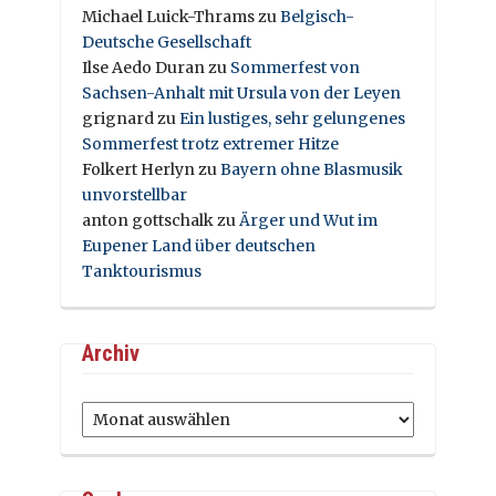
Michael Luick-Thrams
zu
Belgisch-
Deutsche Gesellschaft
Ilse Aedo Duran
zu
Sommerfest von
Sachsen-Anhalt mit Ursula von der Leyen
grignard
zu
Ein lustiges, sehr gelungenes
Sommerfest trotz extremer Hitze
Folkert Herlyn
zu
Bayern ohne Blasmusik
unvorstellbar
anton gottschalk
zu
Ärger und Wut im
Eupener Land über deutschen
Tanktourismus
Archiv
Archiv