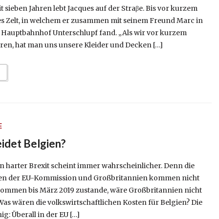
it sieben Jahren lebt Jacques auf der Straβe. Bis vor kurzem
nes Zelt, in welchem er zusammen mit seinem Freund Marc in
 Hauptbahnhof Unterschlupf fand. „Als wir vor kurzem
en, hat man uns unsere Kleider und Decken […]
E
eidet Belgien?
n harter Brexit scheint immer wahrscheinlicher. Denn die
en der EU-Kommission und Großbritannien kommen nicht
ommen bis März 2019 zustande, wäre Großbritannien nicht
Was wären die volkswirtschaftlichen Kosten für Belgien? Die
g: Überall in der EU […]