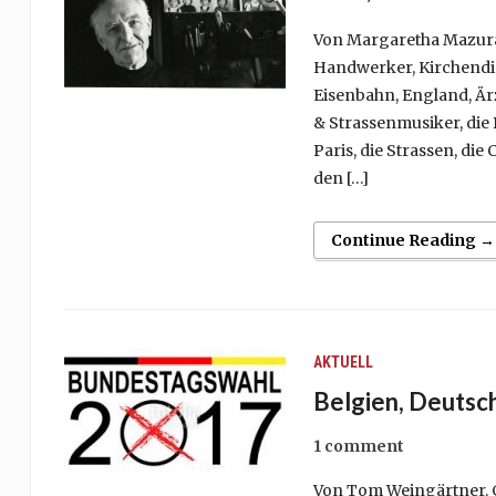
Von Margaretha Mazura.
Handwerker, Kirchendie
Eisenbahn, England, Är
& Strassenmusiker, die
Paris, die Strassen, die 
den […]
Continue Reading →
AKTUELL
Belgien, Deutsch
1 comment
Von Tom Weingärtner. 