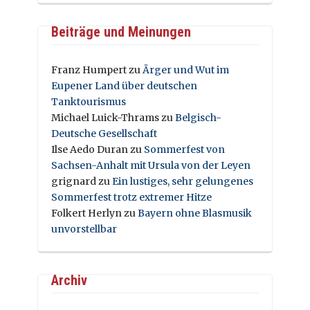
Beiträge und Meinungen
Franz Humpert
zu
Ärger und Wut im
Eupener Land über deutschen
Tanktourismus
Michael Luick-Thrams
zu
Belgisch-
Deutsche Gesellschaft
Ilse Aedo Duran
zu
Sommerfest von
Sachsen-Anhalt mit Ursula von der Leyen
grignard
zu
Ein lustiges, sehr gelungenes
Sommerfest trotz extremer Hitze
Folkert Herlyn
zu
Bayern ohne Blasmusik
unvorstellbar
Archiv