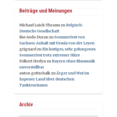
Beiträge und Meinungen
Michael Luick-Thrams
zu
Belgisch-
Deutsche Gesellschaft
Ilse Aedo Duran
zu
Sommerfest von
Sachsen-Anhalt mit Ursula von der Leyen
grignard
zu
Ein lustiges, sehr gelungenes
Sommerfest trotz extremer Hitze
Folkert Herlyn
zu
Bayern ohne Blasmusik
unvorstellbar
anton gottschalk
zu
Ärger und Wut im
Eupener Land über deutschen
Tanktourismus
Archiv