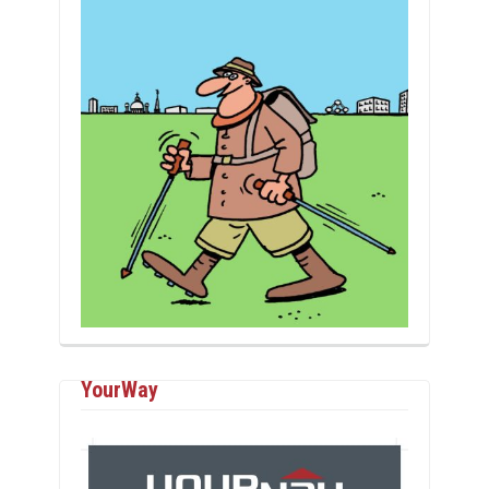
YourWay