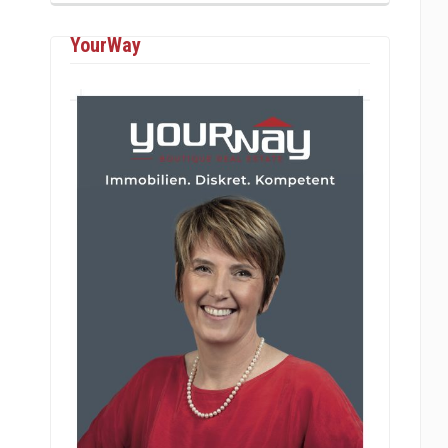
YourWay