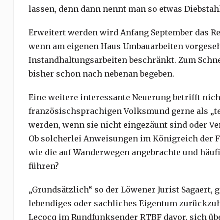
lassen, denn dann nennt man so etwas Diebstahl“
Erweitert werden wird Anfang September das Rec
wenn am eigenen Haus Umbauarbeiten vorgesehe
Instandhaltungsarbeiten beschränkt. Zum Schne
bisher schon nach nebenan begeben.
Eine weitere interessante Neuerung betrifft nic
französischsprachigen Volksmund gerne als „ter
werden, wenn sie nicht eingezäunt sind oder Ve
Ob solcherlei Anweisungen im Königreich der F
wie die auf Wanderwegen angebrachte und häufig
führen?
„Grundsätzlich“ so der Löwener Jurist Sagaert, 
lebendiges oder sachliches Eigentum zurückzuh
Lecocq im Rundfunksender RTBF davor, sich übe