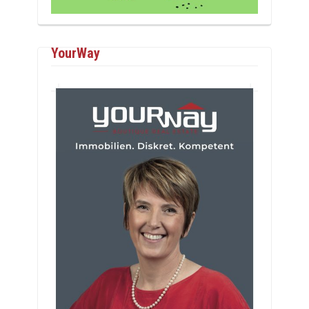
YourWay