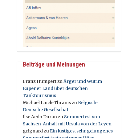
Beiträge und Meinungen
Franz Humpert
zu
Ärger und Wut im
Eupener Land über deutschen
Tanktourismus
Michael Luick-Thrams
zu
Belgisch-
Deutsche Gesellschaft
Ilse Aedo Duran
zu
Sommerfest von
Sachsen-Anhalt mit Ursula von der Leyen
grignard
zu
Ein lustiges, sehr gelungenes