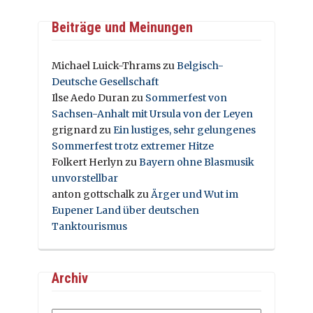
Beiträge und Meinungen
Michael Luick-Thrams
zu
Belgisch-
Deutsche Gesellschaft
Ilse Aedo Duran
zu
Sommerfest von
Sachsen-Anhalt mit Ursula von der Leyen
grignard
zu
Ein lustiges, sehr gelungenes
Sommerfest trotz extremer Hitze
Folkert Herlyn
zu
Bayern ohne Blasmusik
unvorstellbar
anton gottschalk
zu
Ärger und Wut im
Eupener Land über deutschen
Tanktourismus
Archiv