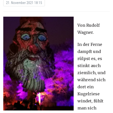
21. November 2021 18:15
Von Rudolf
Wagner.
In der Ferne
dampft und
rülpst es, es
stinkt auch
ziemlich, und
während sich
dort ein
Kugelriese
windet, fühlt
man sich