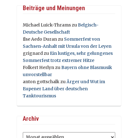
Beiträge und Meinungen
Michael Luick-Thrams
zu
Belgisch-
Deutsche Gesellschaft
Ilse Aedo Duran
zu
Sommerfest von
Sachsen-Anhalt mit Ursula von der Leyen
grignard
zu
Ein lustiges, sehr gelungenes
Sommerfest trotz extremer Hitze
Folkert Herlyn
zu
Bayern ohne Blasmusik
unvorstellbar
anton gottschalk
zu
Ärger und Wut im
Eupener Land über deutschen
Tanktourismus
Archiv
Archiv