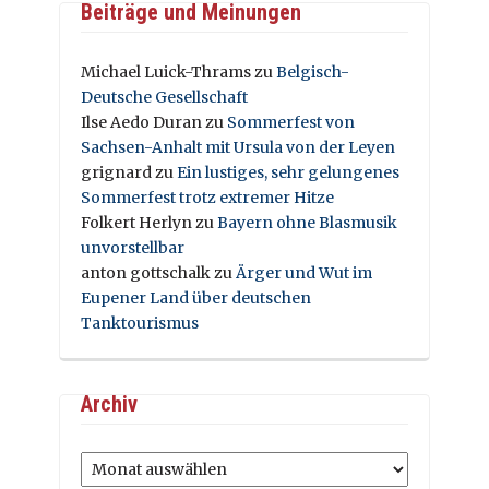
Beiträge und Meinungen
Michael Luick-Thrams
zu
Belgisch-
Deutsche Gesellschaft
Ilse Aedo Duran
zu
Sommerfest von
Sachsen-Anhalt mit Ursula von der Leyen
grignard
zu
Ein lustiges, sehr gelungenes
Sommerfest trotz extremer Hitze
Folkert Herlyn
zu
Bayern ohne Blasmusik
unvorstellbar
anton gottschalk
zu
Ärger und Wut im
Eupener Land über deutschen
Tanktourismus
Archiv
Archiv