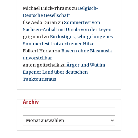
Michael Luick-Thrams
zu
Belgisch-
Deutsche Gesellschaft
Ilse Aedo Duran
zu
Sommerfest von
Sachsen-Anhalt mit Ursula von der Leyen
grignard
zu
Ein lustiges, sehr gelungenes
Sommerfest trotz extremer Hitze
Folkert Herlyn
zu
Bayern ohne Blasmusik
unvorstellbar
anton gottschalk
zu
Ärger und Wut im
Eupener Land über deutschen
Tanktourismus
Archiv
Archiv