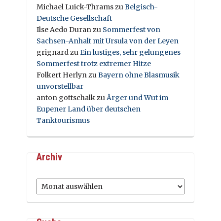
Michael Luick-Thrams
zu
Belgisch-
Deutsche Gesellschaft
Ilse Aedo Duran
zu
Sommerfest von
Sachsen-Anhalt mit Ursula von der Leyen
grignard
zu
Ein lustiges, sehr gelungenes
Sommerfest trotz extremer Hitze
Folkert Herlyn
zu
Bayern ohne Blasmusik
unvorstellbar
anton gottschalk
zu
Ärger und Wut im
Eupener Land über deutschen
Tanktourismus
Archiv
Archiv