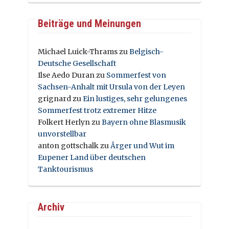
Beiträge und Meinungen
Michael Luick-Thrams
zu
Belgisch-
Deutsche Gesellschaft
Ilse Aedo Duran
zu
Sommerfest von
Sachsen-Anhalt mit Ursula von der Leyen
grignard
zu
Ein lustiges, sehr gelungenes
Sommerfest trotz extremer Hitze
Folkert Herlyn
zu
Bayern ohne Blasmusik
unvorstellbar
anton gottschalk
zu
Ärger und Wut im
Eupener Land über deutschen
Tanktourismus
Archiv