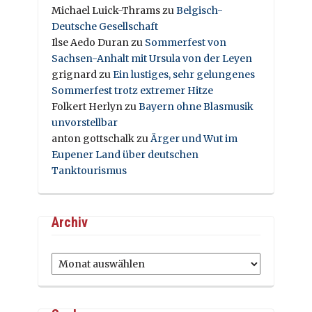
Michael Luick-Thrams
zu
Belgisch-
Deutsche Gesellschaft
Ilse Aedo Duran
zu
Sommerfest von
Sachsen-Anhalt mit Ursula von der Leyen
grignard
zu
Ein lustiges, sehr gelungenes
Sommerfest trotz extremer Hitze
Folkert Herlyn
zu
Bayern ohne Blasmusik
unvorstellbar
anton gottschalk
zu
Ärger und Wut im
Eupener Land über deutschen
Tanktourismus
Archiv
Archiv