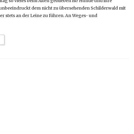
tag so vieles beim Alten geblieben ist! Hunde und ihre
r unbeeindruckt dem nicht zu übersehenden Schilderwald mit
er stets an der Leine zu führen. An Weges- und