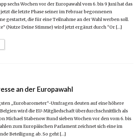
pp sechs Wochen vor der Europawahl vom 6. bis 9 Juni hat das
jetzt die letzte Phase seiner im Februar begonnenen
 gestartet, die für eine Teilnahme an der Wahl werben soll.
e” (Nutze Deine Stimme) wird jetzt ergänzt durch “Or […]
resse an der Europawahl
ngsten „Eurobarometer“-Umfragen deuten auf eine höhere
 Belgien wird die EU-Mitgliedschaft überdurchschnittlich als
. Von Michael Stabenow Rund sieben Wochen vor den vom 6. bis
 Wahlen zum Europäischen Parlament zeichnet sich eine im
ende Beteiligung ab. So geht […]