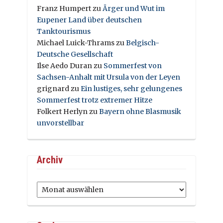
Franz Humpert
zu
Ärger und Wut im
Eupener Land über deutschen
Tanktourismus
Michael Luick-Thrams
zu
Belgisch-
Deutsche Gesellschaft
Ilse Aedo Duran
zu
Sommerfest von
Sachsen-Anhalt mit Ursula von der Leyen
grignard
zu
Ein lustiges, sehr gelungenes
Sommerfest trotz extremer Hitze
Folkert Herlyn
zu
Bayern ohne Blasmusik
unvorstellbar
Archiv
Archiv