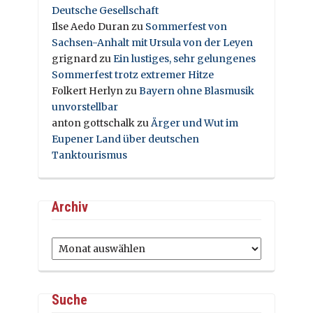
Deutsche Gesellschaft
Ilse Aedo Duran
zu
Sommerfest von
Sachsen-Anhalt mit Ursula von der Leyen
grignard
zu
Ein lustiges, sehr gelungenes
Sommerfest trotz extremer Hitze
Folkert Herlyn
zu
Bayern ohne Blasmusik
unvorstellbar
anton gottschalk
zu
Ärger und Wut im
Eupener Land über deutschen
Tanktourismus
Archiv
Archiv
Suche