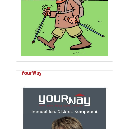
YourWay