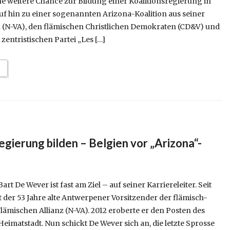
ne weitere Chance zur Bildung einer Koalitionsregierung in
auf hin zu einer sogenannten Arizona-Koalition aus seiner
 (N-VA), den flämischen Christlichen Demokraten (CD&V) und
r zentristischen Partei „Les […]
gierung bilden – Belgien vor „Arizona“-
t De Wever ist fast am Ziel – auf seiner Karriereleiter. Seit
t der 53 Jahre alte Antwerpener Vorsitzender der flämisch-
lämischen Allianz (N-VA). 2012 eroberte er den Posten des
eimatstadt. Nun schickt De Wever sich an, die letzte Sprosse