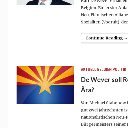
Bart De Wever erhält ei
Belgien. Ein erster Anl
Neu-Flämischen Allianz
Sozialiten (Vooruit), de
Continue Reading →
AKTUELL
BELGIEN
POLITIK
De Wever soll Re
Ära?
Von Michael Stabenow Bar
gut zwei Jahrzehnten is
nationalistischen Neu-F
Bürgermeisters seiner H