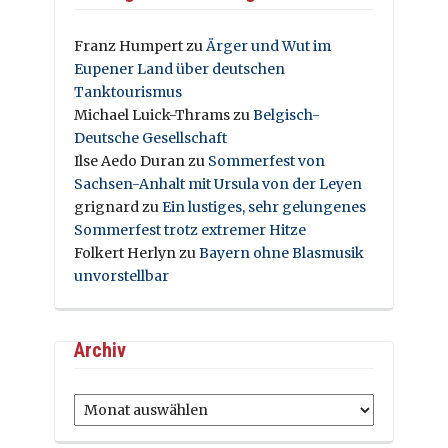
Franz Humpert
zu
Ärger und Wut im
Eupener Land über deutschen
Tanktourismus
Michael Luick-Thrams
zu
Belgisch-
Deutsche Gesellschaft
Ilse Aedo Duran
zu
Sommerfest von
Sachsen-Anhalt mit Ursula von der Leyen
grignard
zu
Ein lustiges, sehr gelungenes
Sommerfest trotz extremer Hitze
Folkert Herlyn
zu
Bayern ohne Blasmusik
unvorstellbar
Archiv
Archiv