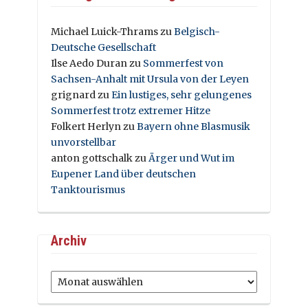
Michael Luick-Thrams
zu
Belgisch-
Deutsche Gesellschaft
Ilse Aedo Duran
zu
Sommerfest von
Sachsen-Anhalt mit Ursula von der Leyen
grignard
zu
Ein lustiges, sehr gelungenes
Sommerfest trotz extremer Hitze
Folkert Herlyn
zu
Bayern ohne Blasmusik
unvorstellbar
anton gottschalk
zu
Ärger und Wut im
Eupener Land über deutschen
Tanktourismus
Archiv
Archiv