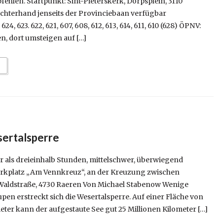
hlen. Startpunkt: Sint-Pieterskerk, Dorpsplein, 3110
echterhand jenseits der Provinciebaan verfügbar
24, 623. 622, 621, 607, 608, 612, 613, 614, 611, 610 (628) ÖPNV:
n, dort umsteigen auf […]
ertalsperre
r als dreieinhalb Stunden, mittelschwer, überwiegend
Parkplatz „Am Vennkreuz“, an der Kreuzung zwischen
aldstraße, 4730 Raeren Von Michael Stabenow Wenige
upen erstreckt sich die Wesertalsperre. Auf einer Fläche von
ter kann der aufgestaute See gut 25 Millionen Kilometer […]