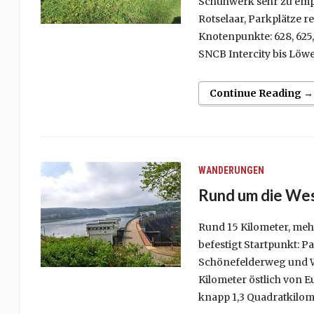
Schuhwerk sehr zu empfe
Rotselaar, Parkplätze r
Knotenpunkte: 628, 625, 6
SNCB Intercity bis Löwe
Continue Reading →
WANDERUNGEN
Rund um die Wes
Rund 15 Kilometer, meh
befestigt Startpunkt: 
Schönefelderweg und W
Kilometer östlich von E
knapp 1,3 Quadratkilome