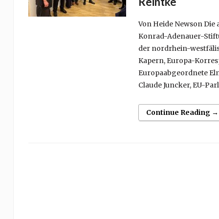
Reintke
Von Heide Newson Die ak
Konrad-Adenauer-Stift
der nordrhein-westfäli
Kapern, Europa-Korresp
Europaabgeordnete Elm
Claude Juncker, EU-Par
Continue Reading →