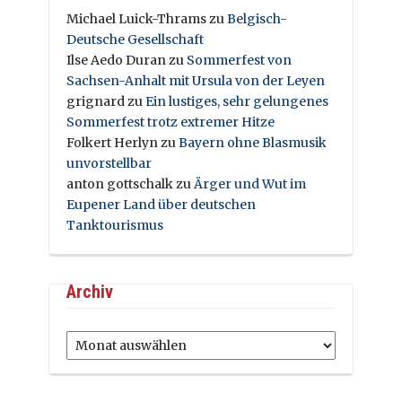
Michael Luick-Thrams
zu
Belgisch-
Deutsche Gesellschaft
Ilse Aedo Duran
zu
Sommerfest von
Sachsen-Anhalt mit Ursula von der Leyen
grignard
zu
Ein lustiges, sehr gelungenes
Sommerfest trotz extremer Hitze
Folkert Herlyn
zu
Bayern ohne Blasmusik
unvorstellbar
anton gottschalk
zu
Ärger und Wut im
Eupener Land über deutschen
Tanktourismus
Archiv
Archiv